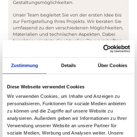
Gestaltungsmöglichkeiten.
Unser Team begleitet Sie von der ersten Idee bis
zur Fertigstellung Ihres Projekts. Wir beraten Sie
umfassend zu den verschiedenen Möglichkeiten,
Materialien und technischen Aspekten. Dabei
beachten wir stets die aktuellen Bauvorschriften
und sorgen dafür, dass Ihr Projekt nicht nur
ästhetisch ansprechend, sondern auch technisch
einwandfrei umgesetzt wird.
Zustimmung
Details
Über Cookies
Egal, ob Sie den Bau eines neuen Daches mit
einer eleganten Gaube planen oder Ihr
bestehendes Dach durch eine Gaube oder
Diese Webseite verwendet Cookies
Dachfenster erweitern möchten, wir stehen
Wir verwenden Cookies, um Inhalte und Anzeigen zu
Ihnen mit unserer Fachkompetenz und
personalisieren, Funktionen für soziale Medien anbieten
langjährigen Erfahrung zur Seite.
zu können und die Zugriffe auf unsere Website zu
analysieren. Außerdem geben wir Informationen zu Ihrer
Verwendung unserer Website an unsere Partner für
soziale Medien, Werbung und Analysen weiter. Unsere