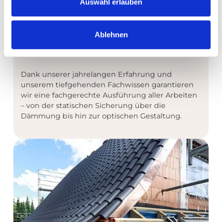
geht, historische Strukturen zu bewahren und
Auswahl erlauben
gleichzeitig auf den neuesten Stand der Technik
zu bringen oder eine komplett neue
Raumkonzeption unter Ihrem Dach zu realisieren
Ablehnen
– bei Zimmerei Holzbau Rieger sind Sie in den
besten Händen.
Dank unserer jahrelangen Erfahrung und
unserem tiefgehenden Fachwissen garantieren
wir eine fachgerechte Ausführung aller Arbeiten
– von der statischen Sicherung über die
Dämmung bis hin zur optischen Gestaltung.