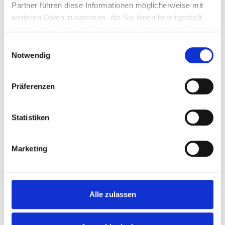
Partner führen diese Informationen möglicherweise mit
weiteren Daten zusammen, die Sie ihnen bereitgestellt
haben oder die sie im Rahmen Ihrer Nutzung der Dienste
gesammelt haben.
Einwilligungsauswahl
Notwendig
Präferenzen
Einbau von Dachfenstern
Statistiken
Dachstuhlmodernisierung &
Marketing
Dachstuhlsanierung
Die Modernisierung eines Dachstuhls bietet die
einzigartige Gelegenheit, den Wohnraum unter
Alle zulassen
dem Dach neu zu gestalten, die Energieeffizienz
Ihres Hauses zu verbessern und gleichzeitig den
Wert Ihrer Immobilie zu steigern. Ob es darum